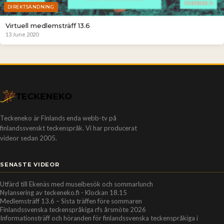
DIREKTSÄNDNING
Virtuell medlemsträff 13.6
13 June 2020
Teckeneko är Finlands enda webb-tv på
finlandssvenskt teckenspråk. Vi har producerat
videor sedan 2005.
SENASTE VIDEOR
Utfärd till Ekenäs med museibesök och sommarlunch
Nylansering av teckeneko.fi - Klockan 18.15
Medlemsträff 13.6 – Sista träffen före sommaren
Finlandssvenska teckenspråkiga rfs årsmöte 2026
Informationsträff och höranden för finlandssvenska teckenspråkiga i