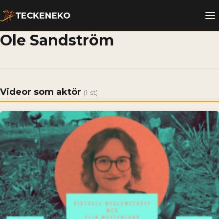
Ole Sandström
Videor som aktör
(1 st)