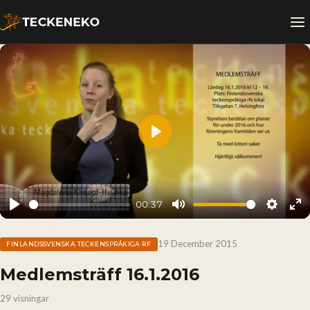
Play
00:37
Play
Mute
Setting
En
fu
19 December 2015
FINLANDSSVENSKA TECKENSPRÅKIGA RF
Medlemsträff 16.1.2016
29 visningar