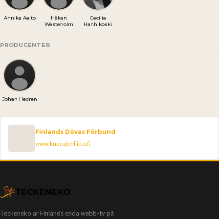
Annika Aalto
Håkan
Cecilia
Westeholm
Hanhikoski
PRODUCENTER
Johan Hedren
Finlands Dövas Förbund
www.kuurojenliitto.fi
Teckeneko är Finlands enda webb-tv på