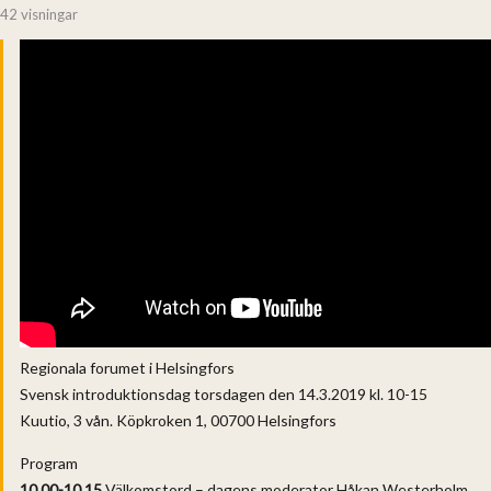
42 visningar
Regionala forumet i Helsingfors
Svensk introduktionsdag torsdagen den 14.3.2019 kl. 10-15
Kuutio, 3 vån. Köpkroken 1, 00700 Helsingfors
Program
10.00-10.15
Välkomstord – dagens moderator Håkan Westerholm