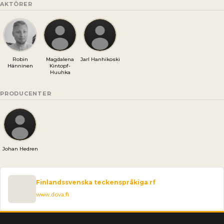
AKTÖRER
Robin
Magdalena
Jarl Hanhikoski
Hänninen
Kintopf-
Huuhka
PRODUCENTER
Johan Hedren
Finlandssvenska teckenspråkiga rf
www.dova.fi