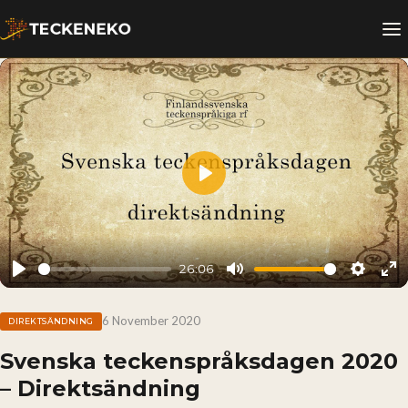
Play
26:06
Play
Mute
Setting
En
fu
6 November 2020
DIREKTSÄNDNING
Svenska teckenspråksdagen 2020
– Direktsändning