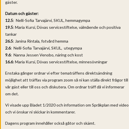
gäster.
Datum och gäster:
12.5
: Nelli-Sofia Tarvajärvi, SKUL, hemmagympa
19.5
: Maria Kursi, Dövas servicestiftelse, välmående och positiva
tankar
26.5
: Janina Rintala, fotvård hemma
2.6
: Nelli-Sofia Tarvajärvi, SKUL, utegympa
9.6
: Nanna Jessen Venobo, näring och kost
16.6
: Maria Kursi, Dövas servicestiftelse, minnesövningar
Enstaka gånger ordnar vi efter tematräffens direktsändning
möjlighet att träffas via program zoom så ni kan ställa direkt frågor till
vår gäst eller till oss och diskutera. Om ordnar träff då vi informerar
om det.
Vi visade upp Bladet 1/2020 och information om Språkplan med video
och vi önskar ni skickar in kommentarer.
Dagens program innehåller också gåtor och skämt.