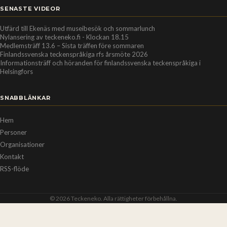
SENASTE VIDEOR
Utfärd till Ekenäs med museibesök och sommarlunch
Nylansering av teckeneko.fi - Klockan 18.15
Medlemsträff 13.6 – Sista träffen före sommaren
Finlandssvenska teckenspråkiga rfs årsmöte 2026
Informationsträff och höranden för finlandssvenska teckenspråkiga i
Helsingfors
SNABBLÄNKAR
Hem
Personer
Organisationer
Kontakt
RSS-flöde
© 2026 Teckeneko. Alla rättigheter förbehållna.