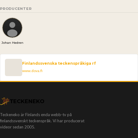
PRODUCENTER
Johan Hedren
Finlandssvenska teckenspråkiga rf
www.dova.fi
Teckeneko är Finlands enda webb-tv på
finlandssvenskt teckenspråk. Vi har producerat
videor sedan 2005.