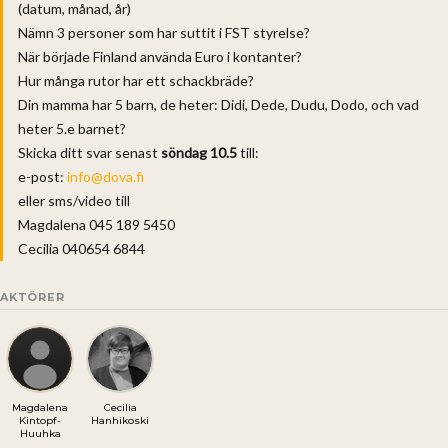
(datum, månad, år) ​
Nämn 3 personer som har suttit i FST styrelse? ​
När började Finland använda Euro i kontanter? ​
Hur många rutor har ett schackbräde?
Din mamma har 5 barn, de heter: Didi, Dede, Dudu, Dodo, ​och vad
heter 5.e barnet?
Skicka ditt svar senast
söndag 10.5
till:
e-post:
info@dova.fi
eller sms/video till
Magdalena 045 189 5450
Cecilia 040654 6844
AKTÖRER
Magdalena
Cecilia
Kintopf-
Hanhikoski
Huuhka