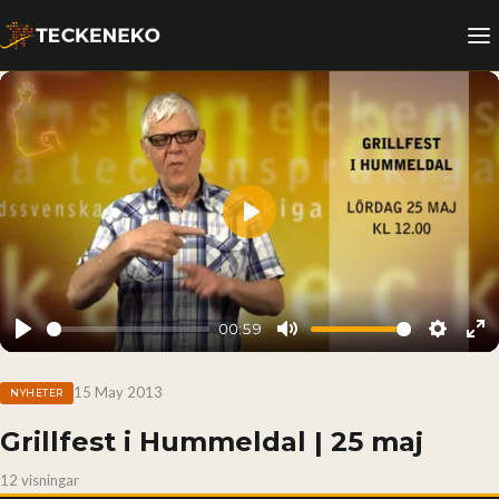
Play
00:59
Play
Mute
Setting
En
fu
15 May 2013
NYHETER
Grillfest i Hummeldal | 25 maj
12 visningar