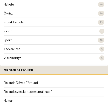
Nyheter
76
Övrigt
76
Projekt accola
23
Resor
1
Sport
10
TeckenScen
5
Visualbridge
5
ORGANISATIONER
Finlands Dövas Förbund
Finlandssvenska teckenspråkiga rf
Humak