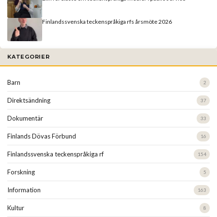
Finlandssvenska teckenspråkiga rfs årsmöte 2026
KATEGORIER
Barn
2
Direktsändning
37
Dokumentär
33
Finlands Dövas Förbund
16
Finlandssvenska teckenspråkiga rf
154
Forskning
5
Information
163
Kultur
8