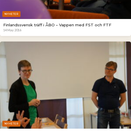
NYHETER
Finlandssvensk träff i ÅBO – Vappen med FST och FTF
14 May 2016
NYHETER