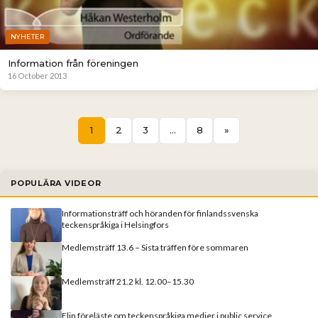
NYHETER
Information från föreningen
16 October 2013
1
2
3
…
8
»
POPULÄRA VIDEOR
Informationsträff och höranden för finlandssvenska
teckenspråkiga i Helsingfors
Medlemsträff 13.6 – Sista träffen före sommaren
Medlemsträff 21.2 kl. 12.00–15.30
Elin föreläste om teckenspråkiga medier i public service