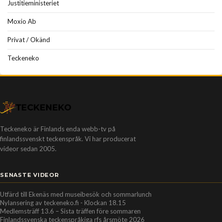
Justitieministeriet
Moxio Ab
Privat / Okänd
Teckeneko
Teckeneko är Finlands enda webb-tv på
finlandssvenskt teckenspråk. Vi har producerat
videor sedan 2005.
SENASTE VIDEOR
Utfärd till Ekenäs med museibesök och sommarlunch
Nylansering av teckeneko.fi - Klockan 18.15
Medlemsträff 13.6 – Sista träffen före sommaren
Finlandssvenska teckenspråkiga rfs årsmöte 2026