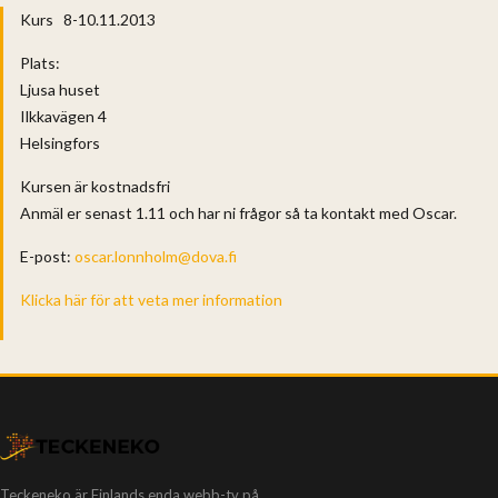
Kurs 8-10.11.2013
Plats:
Ljusa huset
Ilkkavägen 4
Helsingfors
Kursen är kostnadsfri
Anmäl er senast 1.11 och har ni frågor så ta kontakt med Oscar.
E-post:
oscar.lonnholm@dova.fi
Klicka här för att veta mer information
Teckeneko är Finlands enda webb-tv på