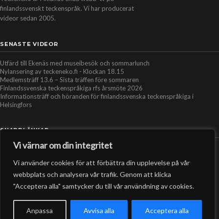
finlandssvenskt teckenspråk. Vi har producerat
videor sedan 2005.
SENASTE VIDEOR
Utfärd till Ekenäs med museibesök och sommarlunch
Nylansering av teckeneko.fi - Klockan 18.15
Medlemsträff 13.6 – Sista träffen före sommaren
Finlandssvenska teckenspråkiga rfs årsmöte 2026
Informationsträff och höranden för finlandssvenska teckenspråkiga i
Helsingfors
SNABBLÄNKAR
Vi värnar om din integritet
Hem
Vi använder cookies för att förbättra din upplevelse på vår
Personer
webbplats och analysera vår trafik. Genom att klicka
Organisationer
"Acceptera alla" samtycker du till vår användning av cookies.
Kontakt
RSS-flöde
Anpassa
Avvisa alla
Acceptera alla