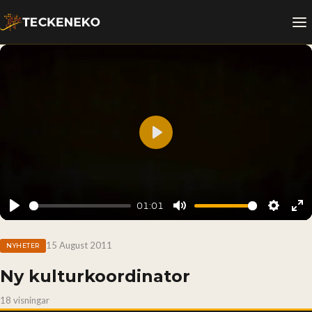
Play
01:01
Play
Mute
Setting
En
fu
15 August 2011
NYHETER
Ny kulturkoordinator
18 visningar