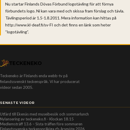
Nu startar Finlands Dövas Förbund logotävling för att förnya
förbundets logo. Ni kan vara med och skissa fram förslag och tävla.
Tävlingsperiod är 1.5-1.8.2011. Mera information kan hittas på
http://www.kl-deaf.fi/sv-FI och det finns en länk som heter
“logotävling”.
Teckeneko är Finlands enda webb-tv på
finlandssvenskt teckenspråk. Vi har producerat
videor sedan 2005.
SENASTE VIDEOR
Utfärd till Ekenäs med museibesök och sommarlunch
Nylansering av teckeneko.fi - Klockan 18.15
Medlemsträff 13.6 – Sista träffen före sommaren
Finlandssvenska teckenspråkiga rfs årsmöte 2026