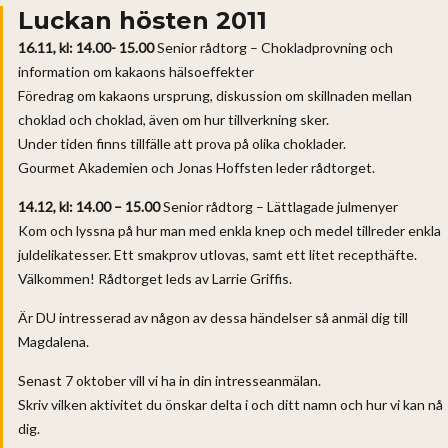
Luckan hösten 2011
16.11, kl: 14.00- 15.00
Senior rådtorg – Chokladprovning och
information om kakaons hälsoeffekter
Föredrag om kakaons ursprung, diskussion om skillnaden mellan
choklad och choklad, även om hur tillverkning sker.
Under tiden finns tillfälle att prova på olika choklader.
Gourmet Akademien och Jonas Hoffsten leder rådtorget.
14.12, kl: 14.00 – 15.00
Senior rådtorg – Lättlagade julmenyer
Kom och lyssna på hur man med enkla knep och medel tillreder enkla
juldelikatesser. Ett smakprov utlovas, samt ett litet recepthäfte.
Välkommen! Rådtorget leds av Larrie Griffis.
Är DU intresserad av någon av dessa händelser så anmäl dig till
Magdalena.
Senast 7 oktober vill vi ha in din intresseanmälan.
Skriv vilken aktivitet du önskar delta i och ditt namn och hur vi kan nå
dig.