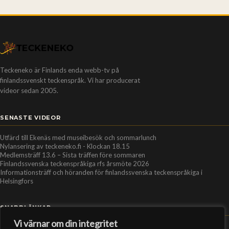
Teckeneko är Finlands enda webb-tv på
finlandssvenskt teckenspråk. Vi har producerat
videor sedan 2005.
SENASTE VIDEOR
Utfärd till Ekenäs med museibesök och sommarlunch
Nylansering av teckeneko.fi - Klockan 18.15
Medlemsträff 13.6 – Sista träffen före sommaren
Finlandssvenska teckenspråkiga rfs årsmöte 2026
Informationsträff och höranden för finlandssvenska teckenspråkiga i
Helsingfors
SNABBLÄNKAR
Vi värnar om din integritet