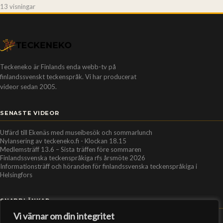
13 visningar
Teckeneko är Finlands enda webb-tv på
finlandssvenskt teckenspråk. Vi har producerat
videor sedan 2005.
SENASTE VIDEOR
Utfärd till Ekenäs med museibesök och sommarlunch
Nylansering av teckeneko.fi - Klockan 18.15
Medlemsträff 13.6 – Sista träffen före sommaren
Finlandssvenska teckenspråkiga rfs årsmöte 2026
Informationsträff och höranden för finlandssvenska teckenspråkiga i
Helsingfors
SNABBLÄNKAR
Vi värnar om din integritet
Hem