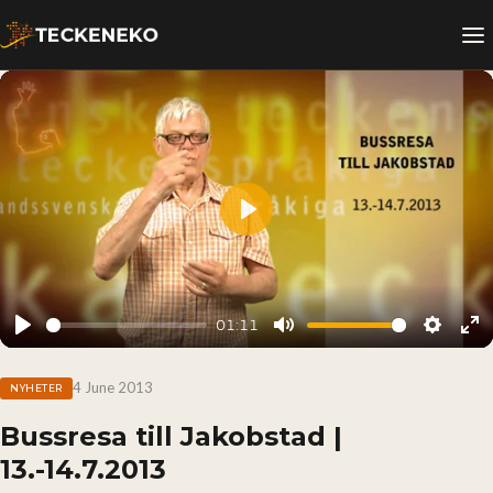
Play
01:11
Play
Mute
Setting
En
fu
4 June 2013
NYHETER
Bussresa till Jakobstad |
13.-14.7.2013