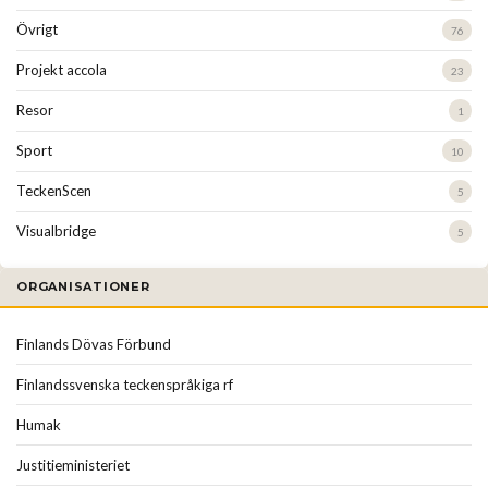
Övrigt
76
Projekt accola
23
Resor
1
Sport
10
TeckenScen
5
Visualbridge
5
ORGANISATIONER
Finlands Dövas Förbund
Finlandssvenska teckenspråkiga rf
Humak
Justitieministeriet