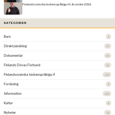
Finlandssvenska teckenspråkiga rfs årsmöte 2026
KATEGORIER
Barn
2
Direktsändning
37
Dokumentär
33
Finlands Dövas Förbund
16
Finlandssvenska teckenspråkiga rf
154
Forskning
5
Information
163
Kultur
8
Nyheter
76