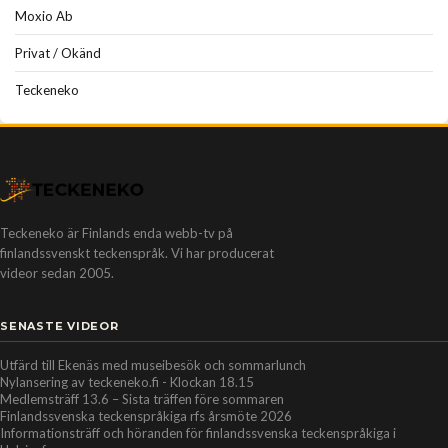
Moxio Ab
Privat / Okänd
Teckeneko
Teckeneko är Finlands enda webb-tv på
finlandssvenskt teckenspråk. Vi har producerat
videor sedan 2005.
SENASTE VIDEOR
Utfärd till Ekenäs med museibesök och sommarlunch
Nylansering av teckeneko.fi - Klockan 18.15
Medlemsträff 13.6 – Sista träffen före sommaren
Finlandssvenska teckenspråkiga rfs årsmöte 2026
Informationsträff och höranden för finlandssvenska teckenspråkiga i