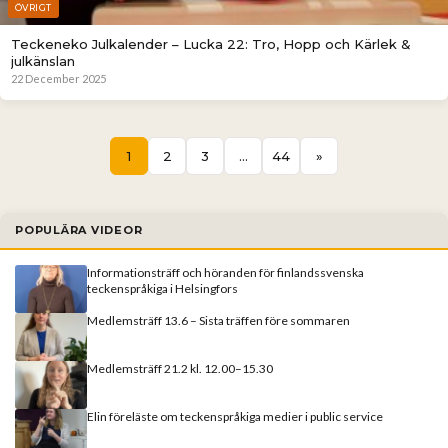
ÖVRIGT
Teckeneko Julkalender – Lucka 22: Tro, Hopp och Kärlek &
julkänslan
22 December 2025
1
2
3
…
44
»
POPULÄRA VIDEOR
Informationsträff och höranden för finlandssvenska
teckenspråkiga i Helsingfors
Medlemsträff 13.6 – Sista träffen före sommaren
Medlemsträff 21.2 kl. 12.00–15.30
Elin föreläste om teckenspråkiga medier i public service