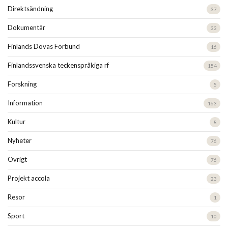
Direktsändning
37
Dokumentär
33
Finlands Dövas Förbund
16
Finlandssvenska teckenspråkiga rf
154
Forskning
5
Information
163
Kultur
8
Nyheter
76
Övrigt
76
Projekt accola
23
Resor
1
Sport
10