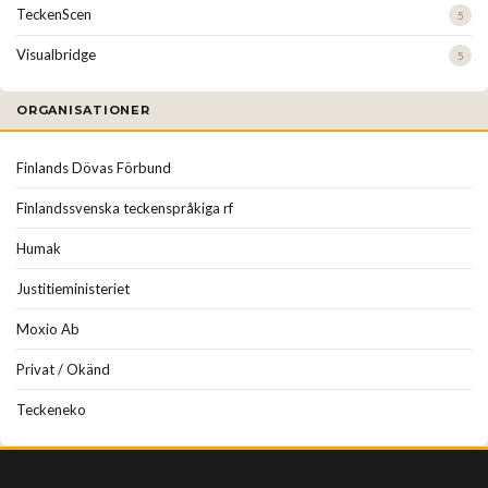
TeckenScen
5
Visualbridge
5
ORGANISATIONER
Finlands Dövas Förbund
Finlandssvenska teckenspråkiga rf
Humak
Justitieministeriet
Moxio Ab
Privat / Okänd
Teckeneko