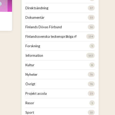
Direktsändning
37
Dokumentär
33
Finlands Dövas Förbund
16
Finlandssvenska teckenspråkiga rf
154
Forskning
5
Information
163
Kultur
8
Nyheter
76
Övrigt
76
Projekt accola
23
Resor
1
Sport
10