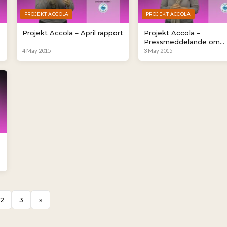
PROJEKT ACCOLA
PROJEKT ACCOLA
Projekt Accola – April rapport
Projekt Accola –
Pressmeddelande om
demokrati
4 May 2015
3 May 2015
2
3
»