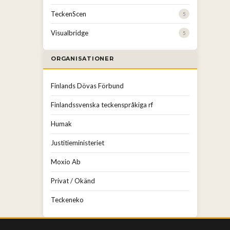
TeckenScen
5
Visualbridge
5
ORGANISATIONER
Finlands Dövas Förbund
Finlandssvenska teckenspråkiga rf
Humak
Justitieministeriet
Moxio Ab
Privat / Okänd
Teckeneko