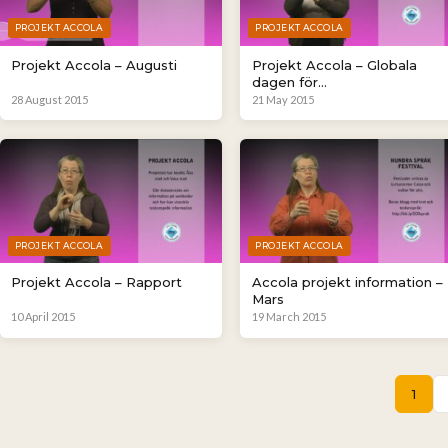
PROJEKT ACCOLA
PROJEKT ACCOLA
Projekt Accola – Augusti
Projekt Accola – Globala
dagen för
tillgänglighetsmedvetande
28 August 2015
21 May 2015
PROJEKT ACCOLA
PROJEKT ACCOLA
Projekt Accola – Rapport
Accola projekt information –
Mars
10 April 2015
19 March 2015
1