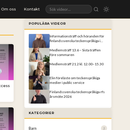
Om oss
Kontakt
Sök videor
POPULÄRA VIDEOR
Informationsträff och höranden för
finlandssvenska teckenspråkiga i
Helsingfors
Medlemsträff 13.6 – Sista träffen
före sommaren
Medlemsträff 21.2 kl. 12.00–15.30
Elin föreläste om teckenspråkiga
medier i public service
access
Finlandssvenska teckenspråkiga rfs
årsmöte 2026
KATEGORIER
Barn
2