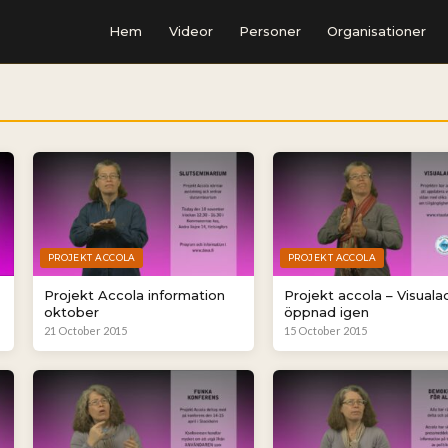
Hem
Videor
Personer
Organisationer
PROJEKT ACCOLA
PROJEKT ACCOLA
Projekt Accola information
Projekt accola – Visual
oktober
öppnad igen
21 October 2015
15 October 2015