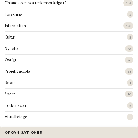
Finlandssvenska teckenspråkiga rf
154
Forskning
5
Information
163
Kultur
8
Nyheter
76
Övrigt
76
Projekt accola
23
Resor
1
Sport
10
TeckenScen
5
Visualbridge
5
ORGANISATIONER