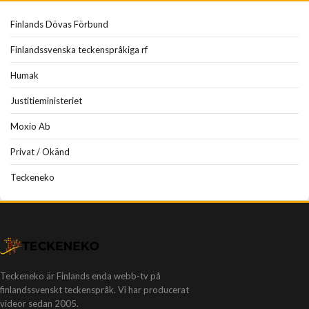
Finlands Dövas Förbund
Finlandssvenska teckenspråkiga rf
Humak
Justitieministeriet
Moxio Ab
Privat / Okänd
Teckeneko
Teckeneko är Finlands enda webb-tv på
finlandssvenskt teckenspråk. Vi har producerat
videor sedan 2005.