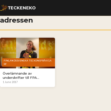
adressen
FINLANDSSVENSKA TECKENSPRÅKIGA
RF
Överlämnande av
underskrifter till FPA
imorgon, fredag 2.6
1 June 2017