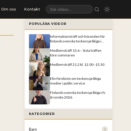
Om oss
Kontakt
Sök videor
POPULÄRA VIDEOR
Informationsträff och höranden för
finlandssvenska teckenspråkiga i
Helsingfors
Medlemsträff 13.6 – Sista träffen
före sommaren
Medlemsträff 21.2 kl. 12.00–15.30
Elin föreläste om teckenspråkiga
medier i public service
Finlandssvenska teckenspråkiga rfs
årsmöte 2026
KATEGORIER
Barn
2