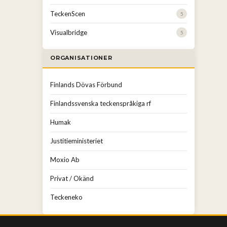
TeckenScen
5
Visualbridge
5
ORGANISATIONER
Finlands Dövas Förbund
Finlandssvenska teckenspråkiga rf
Humak
Justitieministeriet
Moxio Ab
Privat / Okänd
Teckeneko