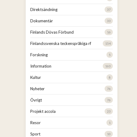
Direktsändning
37
Dokumentär
33
Finlands Dövas Förbund
16
Finlandssvenska teckenspråkiga rf
154
Forskning
5
Information
163
Kultur
8
Nyheter
76
Övrigt
76
Projekt accola
23
Resor
1
Sport
10