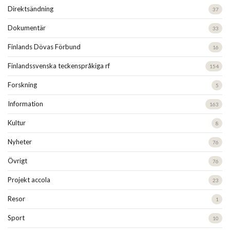
Direktsändning
37
Dokumentär
33
Finlands Dövas Förbund
16
Finlandssvenska teckenspråkiga rf
154
Forskning
5
Information
163
Kultur
8
Nyheter
76
Övrigt
76
Projekt accola
23
Resor
1
Sport
10