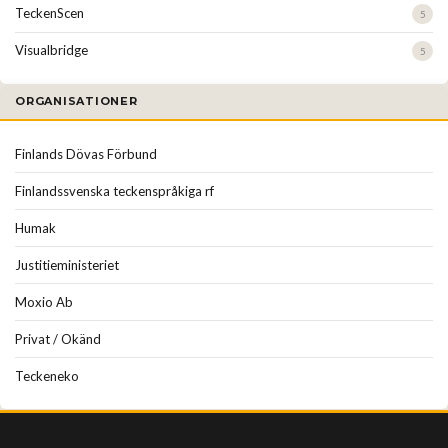
TeckenScen
5
Visualbridge
5
ORGANISATIONER
Finlands Dövas Förbund
Finlandssvenska teckenspråkiga rf
Humak
Justitieministeriet
Moxio Ab
Privat / Okänd
Teckeneko