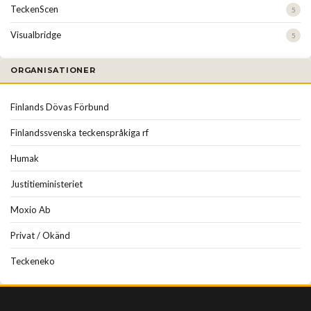
TeckenScen
5
Visualbridge
5
ORGANISATIONER
Finlands Dövas Förbund
Finlandssvenska teckenspråkiga rf
Humak
Justitieministeriet
Moxio Ab
Privat / Okänd
Teckeneko