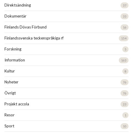
Direktsändning
37
Dokumentär
33
Finlands Dövas Förbund
16
Finlandssvenska teckenspråkiga rf
154
Forskning
5
Information
163
Kultur
8
Nyheter
76
Övrigt
76
Projekt accola
23
Resor
1
Sport
10