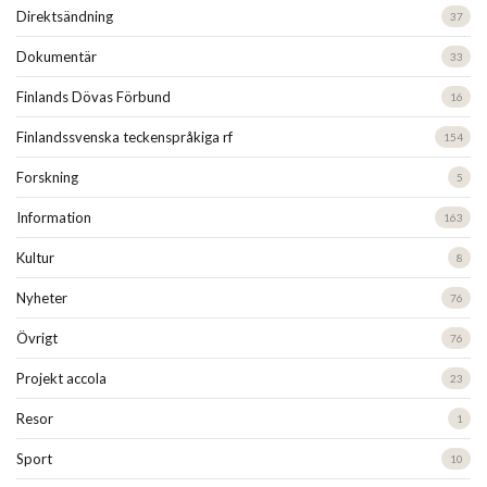
Direktsändning
37
Dokumentär
33
Finlands Dövas Förbund
16
Finlandssvenska teckenspråkiga rf
154
Forskning
5
Information
163
Kultur
8
Nyheter
76
Övrigt
76
Projekt accola
23
Resor
1
Sport
10