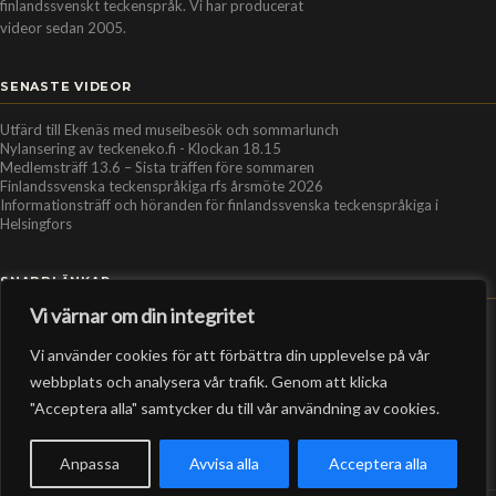
finlandssvenskt teckenspråk. Vi har producerat
videor sedan 2005.
SENASTE VIDEOR
Utfärd till Ekenäs med museibesök och sommarlunch
Nylansering av teckeneko.fi - Klockan 18.15
Medlemsträff 13.6 – Sista träffen före sommaren
Finlandssvenska teckenspråkiga rfs årsmöte 2026
Informationsträff och höranden för finlandssvenska teckenspråkiga i
Helsingfors
SNABBLÄNKAR
Vi värnar om din integritet
Hem
Vi använder cookies för att förbättra din upplevelse på vår
Personer
webbplats och analysera vår trafik. Genom att klicka
Organisationer
"Acceptera alla" samtycker du till vår användning av cookies.
Kontakt
RSS-flöde
Anpassa
Avvisa alla
Acceptera alla