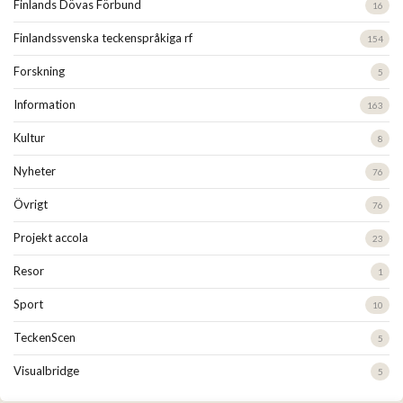
Finlands Dövas Förbund
16
Finlandssvenska teckenspråkiga rf
154
Forskning
5
Information
163
Kultur
8
Nyheter
76
Övrigt
76
Projekt accola
23
Resor
1
Sport
10
TeckenScen
5
Visualbridge
5