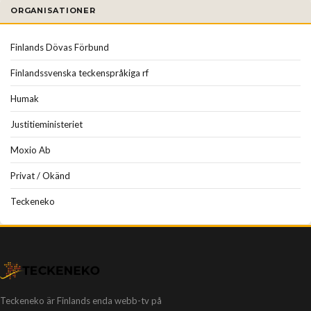
ORGANISATIONER
Finlands Dövas Förbund
Finlandssvenska teckenspråkiga rf
Humak
Justitieministeriet
Moxio Ab
Privat / Okänd
Teckeneko
Teckeneko är Finlands enda webb-tv på