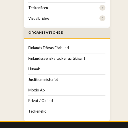
TeckenScen
5
Visualbridge
5
ORGANISATIONER
Finlands Dövas Förbund
Finlandssvenska teckenspråkiga rf
Humak
Justitieministeriet
Moxio Ab
Privat / Okänd
Teckeneko