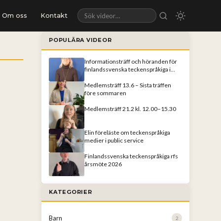
Om oss
Kontakt
Sök videor
POPULÄRA VIDEOR
Informationsträff och höranden för
finlandssvenska teckenspråkiga i
Helsingfors
Medlemsträff 13.6 – Sista träffen
före sommaren
Medlemsträff 21.2 kl. 12.00–15.30
Elin föreläste om teckenspråkiga
medier i public service
Finlandssvenska teckenspråkiga rfs
årsmöte 2026
KATEGORIER
Barn
2