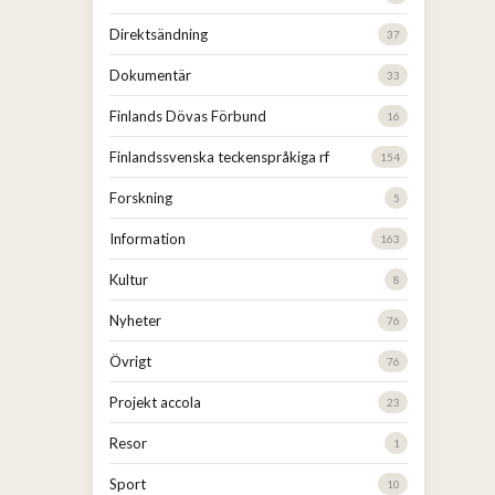
Direktsändning
37
Dokumentär
33
Finlands Dövas Förbund
16
Finlandssvenska teckenspråkiga rf
154
Forskning
5
Information
163
Kultur
8
Nyheter
76
Övrigt
76
Projekt accola
23
Resor
1
Sport
10