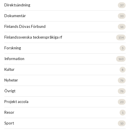
Direktsändning
37
Dokumentär
33
Finlands Dövas Förbund
16
Finlandssvenska teckenspråkiga rf
154
Forskning
5
Information
163
Kultur
8
Nyheter
76
Övrigt
76
Projekt accola
23
Resor
1
Sport
10