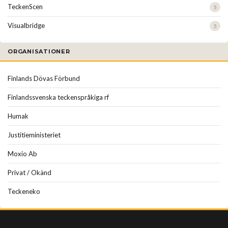
TeckenScen
5
Visualbridge
5
ORGANISATIONER
Finlands Dövas Förbund
Finlandssvenska teckenspråkiga rf
Humak
Justitieministeriet
Moxio Ab
Privat / Okänd
Teckeneko