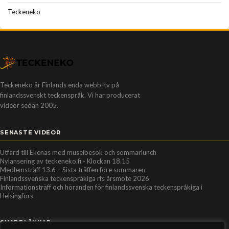
Teckeneko
Teckeneko är Finlands enda webb-tv på
finlandssvenskt teckenspråk. Vi har producerat
videor sedan 2005.
SENASTE VIDEOR
Utfärd till Ekenäs med museibesök och sommarlunch
Nylansering av teckeneko.fi - Klockan 18.15
Medlemsträff 13.6 – Sista träffen före sommaren
Finlandssvenska teckenspråkiga rfs årsmöte 2026
Informationsträff och höranden för finlandssvenska teckenspråkiga i
Helsingfors
SNABBLÄNKAR