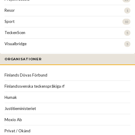
Resor
1
Sport
10
TeckenScen
5
Visualbridge
5
ORGANISATIONER
Finlands Dövas Förbund
Finlandssvenska teckenspråkiga rf
Humak
Justitieministeriet
Moxio Ab
Privat / Okänd