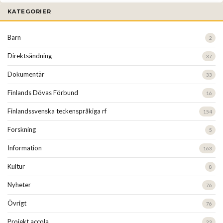
KATEGORIER
Barn
2
Direktsändning
37
Dokumentär
33
Finlands Dövas Förbund
16
Finlandssvenska teckenspråkiga rf
154
Forskning
5
Information
163
Kultur
8
Nyheter
76
Övrigt
76
Projekt accola
23