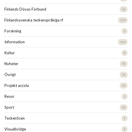
Finlands Dövas Förbund
16
Finlandssvenska teckenspråkiga rf
154
Forskning
5
Information
163
Kultur
8
Nyheter
76
Övrigt
76
Projekt accola
23
Resor
1
Sport
10
TeckenScen
5
Visualbridge
5