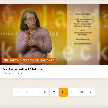
FINLANDSSVENSKA TECKENSPRÅKIGA RF
Medlemsträff – 17 februari
4 February 2018
«
1
…
6
7
8
9
10
»