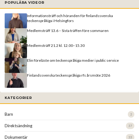
POPULÄRA VIDEOR
Informationsträff och höranden för finlandssvenska
teckenspråkiga i Helsingfors
Medlemsträff 13.6 – Sista träffen före sommaren
Medlemsträff 21.2 kl. 12.00–15.30
Elin föreläste om teckenspråkiga medier i public service
Finlandssvenska teckenspråkiga rfs årsmöte 2026
KATEGORIER
Barn
2
Direktsändning
37
Dokumentär
33