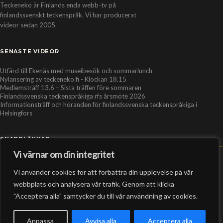
Teckeneko är Finlands enda webb-tv på
finlandssvenskt teckenspråk. Vi har producerat
videor sedan 2005.
SENASTE VIDEOR
Utfärd till Ekenäs med museibesök och sommarlunch
Nylansering av teckeneko.fi - Klockan 18.15
Medlemsträff 13.6 – Sista träffen före sommaren
Finlandssvenska teckenspråkiga rfs årsmöte 2026
Informationsträff och höranden för finlandssvenska teckenspråkiga i
Helsingfors
SNABBLÄNKAR
Vi värnar om din integritet
Hem
Vi använder cookies för att förbättra din upplevelse på vår
Personer
webbplats och analysera vår trafik. Genom att klicka
Organisationer
"Acceptera alla" samtycker du till vår användning av cookies.
Kontakt
RSS-flöde
Anpassa
Avvisa alla
Acceptera alla