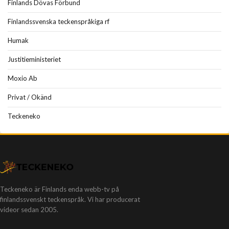
Finlands Dövas Förbund
Finlandssvenska teckenspråkiga rf
Humak
Justitieministeriet
Moxio Ab
Privat / Okänd
Teckeneko
Teckeneko är Finlands enda webb-tv på
finlandssvenskt teckenspråk. Vi har producerat
videor sedan 2005.